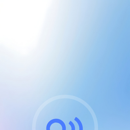
CGU & cookies
J'accepte les CGUs
et les cookies essentiels
Pour naviguer sur notre site, vous devez lire et
respecter nos
Conditions Générales d'Utilisation
.
Nous utilisons des cookies et technologies analogues
requises pour l'affichage et les performances de
certaines publicités. Notez qu'en nous soutenant avec
un compte Premium cela vous évitera toute publicité
sur nos services et activera des fonctionnalités
exclusives !