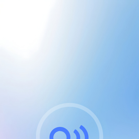
CGU & cookies
J'accepte les CGUs
et les cookies essentiels
Pour naviguer sur notre site, vous devez lire et
respecter nos
Conditions Générales d'Utilisation
.
Nous utilisons des cookies et technologies analogues
requises pour l'affichage et les performances de
certaines publicités. Notez qu'en nous soutenant avec
un compte Premium cela vous évitera toute publicité
sur nos services et activera des fonctionnalités
exclusives !