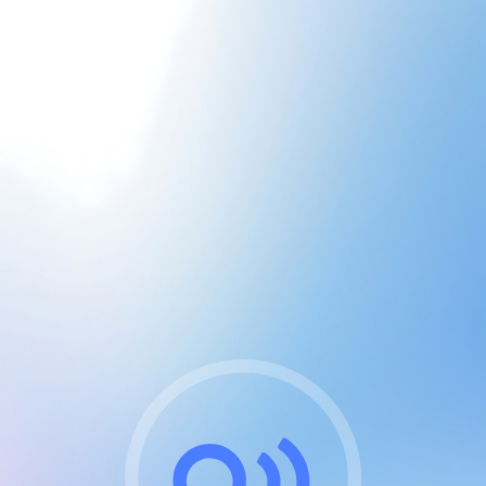
CGU & cookies
J'accepte les CGUs
et les cookies essentiels
Pour naviguer sur notre site, vous devez lire et
respecter nos
Conditions Générales d'Utilisation
.
Nous utilisons des cookies et technologies analogues
requises pour l'affichage et les performances de
certaines publicités. Notez qu'en nous soutenant avec
un compte Premium cela vous évitera toute publicité
sur nos services et activera des fonctionnalités
exclusives !