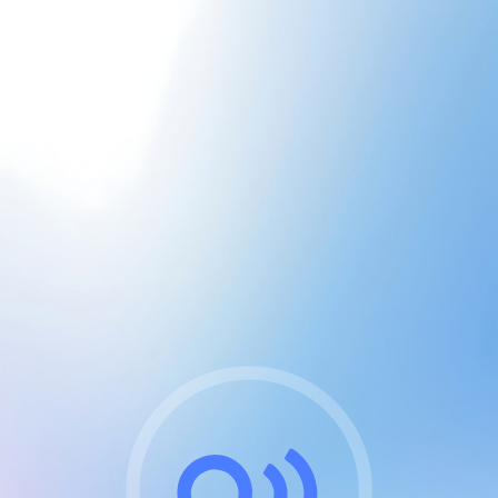
CGU & cookies
J'accepte les CGUs
et les cookies essentiels
Pour naviguer sur notre site, vous devez lire et
respecter nos
Conditions Générales d'Utilisation
.
Nous utilisons des cookies et technologies analogues
requises pour l'affichage et les performances de
certaines publicités. Notez qu'en nous soutenant avec
un compte Premium cela vous évitera toute publicité
sur nos services et activera des fonctionnalités
exclusives !