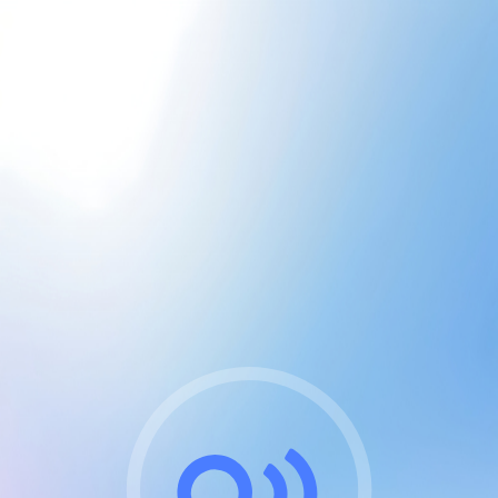
CGU & cookies
J'accepte les CGUs
et les cookies essentiels
Pour naviguer sur notre site, vous devez lire et
respecter nos
Conditions Générales d'Utilisation
.
Nous utilisons des cookies et technologies analogues
requises pour l'affichage et les performances de
certaines publicités. Notez qu'en nous soutenant avec
un compte Premium cela vous évitera toute publicité
sur nos services et activera des fonctionnalités
exclusives !