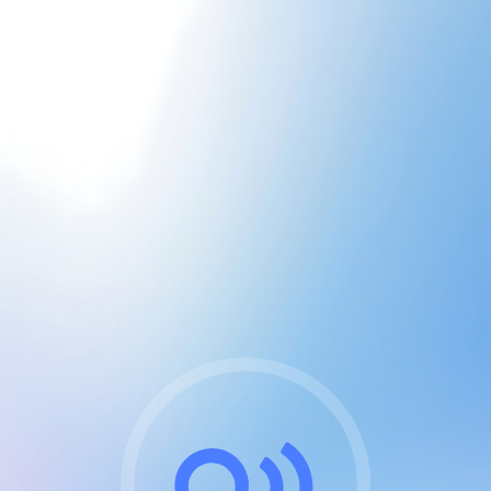
CGU & cookies
J'accepte les CGUs
et les cookies essentiels
Pour naviguer sur notre site, vous devez lire et
respecter nos
Conditions Générales d'Utilisation
.
Nous utilisons des cookies et technologies analogues
requises pour l'affichage et les performances de
certaines publicités. Notez qu'en nous soutenant avec
un compte Premium cela vous évitera toute publicité
sur nos services et activera des fonctionnalités
exclusives !