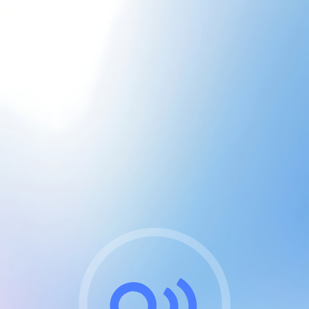
CGU & cookies
J'accepte les CGUs
et les cookies essentiels
Pour naviguer sur notre site, vous devez lire et
respecter nos
Conditions Générales d'Utilisation
.
Nous utilisons des cookies et technologies analogues
requises pour l'affichage et les performances de
certaines publicités. Notez qu'en nous soutenant avec
un compte Premium cela vous évitera toute publicité
sur nos services et activera des fonctionnalités
exclusives !