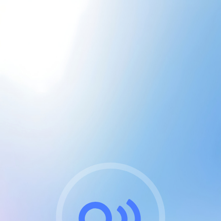
CGU & cookies
J'accepte les CGUs
et les cookies essentiels
Pour naviguer sur notre site, vous devez lire et
respecter nos
Conditions Générales d'Utilisation
.
Nous utilisons des cookies et technologies analogues
requises pour l'affichage et les performances de
certaines publicités. Notez qu'en nous soutenant avec
un compte Premium cela vous évitera toute publicité
sur nos services et activera des fonctionnalités
exclusives !