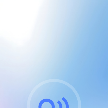
CGU & cookies
J'accepte les CGUs
et les cookies essentiels
Pour naviguer sur notre site, vous devez lire et
respecter nos
Conditions Générales d'Utilisation
.
Nous utilisons des cookies et technologies analogues
requises pour l'affichage et les performances de
certaines publicités. Notez qu'en nous soutenant avec
un compte Premium cela vous évitera toute publicité
sur nos services et activera des fonctionnalités
exclusives !