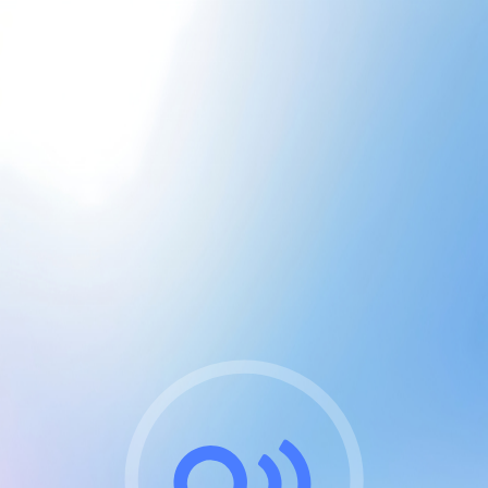
CGU & cookies
J'accepte les CGUs
et les cookies essentiels
Pour naviguer sur notre site, vous devez lire et
respecter nos
Conditions Générales d'Utilisation
.
Nous utilisons des cookies et technologies analogues
requises pour l'affichage et les performances de
certaines publicités. Notez qu'en nous soutenant avec
un compte Premium cela vous évitera toute publicité
sur nos services et activera des fonctionnalités
exclusives !