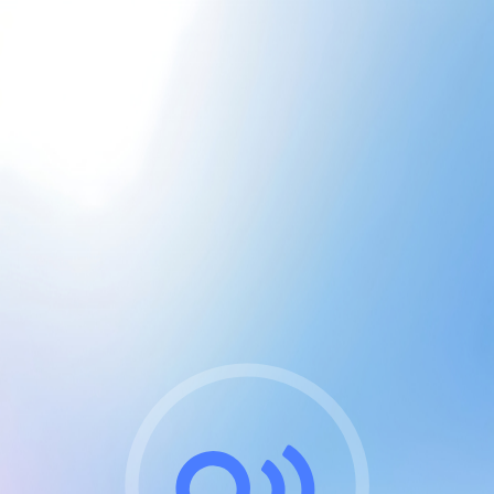
CGU & cookies
J'accepte les CGUs
et les cookies essentiels
Pour naviguer sur notre site, vous devez lire et
respecter nos
Conditions Générales d'Utilisation
.
Nous utilisons des cookies et technologies analogues
requises pour l'affichage et les performances de
certaines publicités. Notez qu'en nous soutenant avec
un compte Premium cela vous évitera toute publicité
sur nos services et activera des fonctionnalités
exclusives !