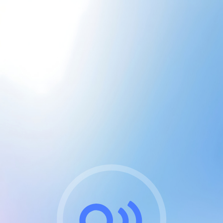
CGU & cookies
J'accepte les CGUs
et les cookies essentiels
Pour naviguer sur notre site, vous devez lire et
respecter nos
Conditions Générales d'Utilisation
.
Nous utilisons des cookies et technologies analogues
requises pour l'affichage et les performances de
certaines publicités. Notez qu'en nous soutenant avec
un compte Premium cela vous évitera toute publicité
sur nos services et activera des fonctionnalités
exclusives !