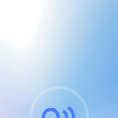
CGU & cookies
J'accepte les CGUs
et les cookies essentiels
Pour naviguer sur notre site, vous devez lire et
respecter nos
Conditions Générales d'Utilisation
.
Nous utilisons des cookies et technologies analogues
requises pour l'affichage et les performances de
certaines publicités. Notez qu'en nous soutenant avec
un compte Premium cela vous évitera toute publicité
sur nos services et activera des fonctionnalités
exclusives !