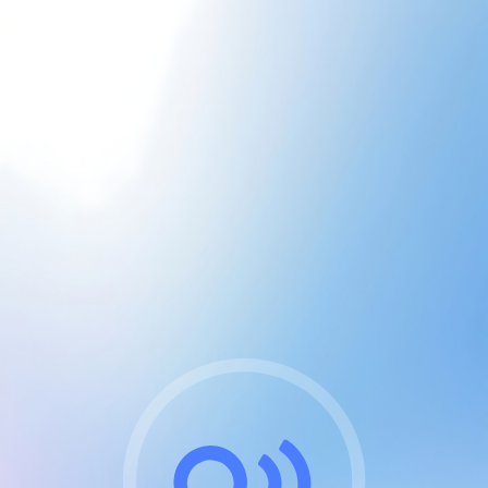
CGU & cookies
J'accepte les CGUs
et les cookies essentiels
Pour naviguer sur notre site, vous devez lire et
respecter nos
Conditions Générales d'Utilisation
.
Nous utilisons des cookies et technologies analogues
requises pour l'affichage et les performances de
certaines publicités. Notez qu'en nous soutenant avec
un compte Premium cela vous évitera toute publicité
sur nos services et activera des fonctionnalités
exclusives !