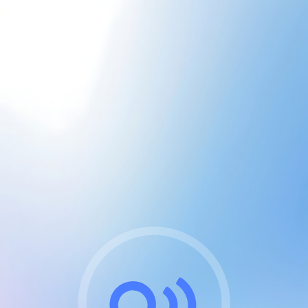
CGU & cookies
J'accepte les CGUs
et les cookies essentiels
Pour naviguer sur notre site, vous devez lire et
respecter nos
Conditions Générales d'Utilisation
.
Nous utilisons des cookies et technologies analogues
requises pour l'affichage et les performances de
certaines publicités. Notez qu'en nous soutenant avec
un compte Premium cela vous évitera toute publicité
sur nos services et activera des fonctionnalités
exclusives !