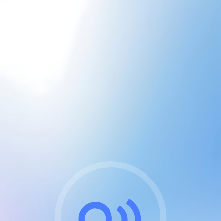
CGU & cookies
J'accepte les CGUs
et les cookies essentiels
Pour naviguer sur notre site, vous devez lire et
respecter nos
Conditions Générales d'Utilisation
.
Nous utilisons des cookies et technologies analogues
requises pour l'affichage et les performances de
certaines publicités. Notez qu'en nous soutenant avec
un compte Premium cela vous évitera toute publicité
sur nos services et activera des fonctionnalités
exclusives !