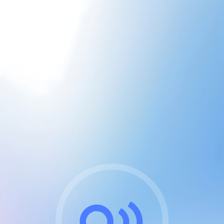
CGU & cookies
J'accepte les CGUs
et les cookies essentiels
Pour naviguer sur notre site, vous devez lire et
respecter nos
Conditions Générales d'Utilisation
.
Nous utilisons des cookies et technologies analogues
requises pour l'affichage et les performances de
certaines publicités. Notez qu'en nous soutenant avec
un compte Premium cela vous évitera toute publicité
sur nos services et activera des fonctionnalités
exclusives !