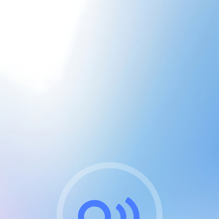
CGU & cookies
J'accepte les CGUs
et les cookies essentiels
Pour naviguer sur notre site, vous devez lire et
respecter nos
Conditions Générales d'Utilisation
.
Nous utilisons des cookies et technologies analogues
requises pour l'affichage et les performances de
certaines publicités. Notez qu'en nous soutenant avec
un compte Premium cela vous évitera toute publicité
sur nos services et activera des fonctionnalités
exclusives !