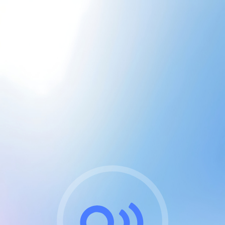
CGU & cookies
J'accepte les CGUs
et les cookies essentiels
Pour naviguer sur notre site, vous devez lire et
respecter nos
Conditions Générales d'Utilisation
.
Nous utilisons des cookies et technologies analogues
requises pour l'affichage et les performances de
certaines publicités. Notez qu'en nous soutenant avec
un compte Premium cela vous évitera toute publicité
sur nos services et activera des fonctionnalités
exclusives !