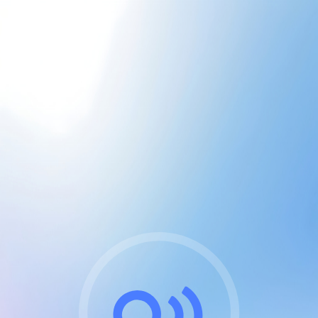
CGU & cookies
J'accepte les CGUs
et les cookies essentiels
Pour naviguer sur notre site, vous devez lire et
respecter nos
Conditions Générales d'Utilisation
.
Nous utilisons des cookies et technologies analogues
requises pour l'affichage et les performances de
certaines publicités. Notez qu'en nous soutenant avec
un compte Premium cela vous évitera toute publicité
sur nos services et activera des fonctionnalités
exclusives !