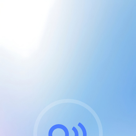
CGU & cookies
J'accepte les CGUs
et les cookies essentiels
Pour naviguer sur notre site, vous devez lire et
respecter nos
Conditions Générales d'Utilisation
.
Nous utilisons des cookies et technologies analogues
requises pour l'affichage et les performances de
certaines publicités. Notez qu'en nous soutenant avec
un compte Premium cela vous évitera toute publicité
sur nos services et activera des fonctionnalités
exclusives !