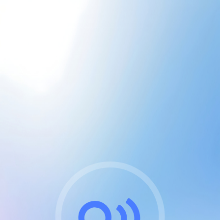
CGU & cookies
J'accepte les CGUs
et les cookies essentiels
Pour naviguer sur notre site, vous devez lire et
respecter nos
Conditions Générales d'Utilisation
.
Nous utilisons des cookies et technologies analogues
requises pour l'affichage et les performances de
certaines publicités. Notez qu'en nous soutenant avec
un compte Premium cela vous évitera toute publicité
sur nos services et activera des fonctionnalités
exclusives !