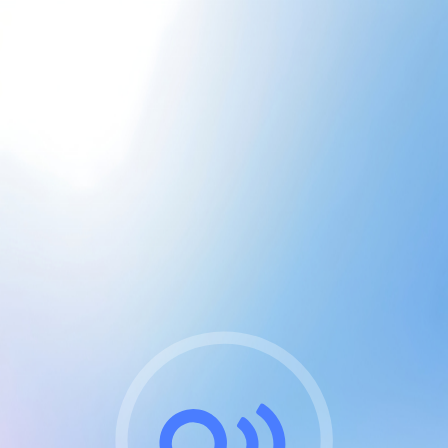
CGU & cookies
J'accepte les CGUs
et les cookies essentiels
Pour naviguer sur notre site, vous devez lire et
respecter nos
Conditions Générales d'Utilisation
.
Nous utilisons des cookies et technologies analogues
requises pour l'affichage et les performances de
certaines publicités. Notez qu'en nous soutenant avec
un compte Premium cela vous évitera toute publicité
sur nos services et activera des fonctionnalités
exclusives !