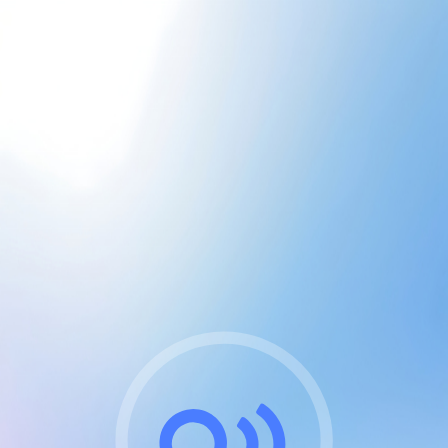
CGU & cookies
J'accepte les CGUs
et les cookies essentiels
Pour naviguer sur notre site, vous devez lire et
respecter nos
Conditions Générales d'Utilisation
.
Nous utilisons des cookies et technologies analogues
requises pour l'affichage et les performances de
certaines publicités. Notez qu'en nous soutenant avec
un compte Premium cela vous évitera toute publicité
sur nos services et activera des fonctionnalités
exclusives !