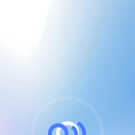
CGU & cookies
J'accepte les CGUs
et les cookies essentiels
Pour naviguer sur notre site, vous devez lire et
respecter nos
Conditions Générales d'Utilisation
.
Nous utilisons des cookies et technologies analogues
requises pour l'affichage et les performances de
certaines publicités. Notez qu'en nous soutenant avec
un compte Premium cela vous évitera toute publicité
sur nos services et activera des fonctionnalités
exclusives !