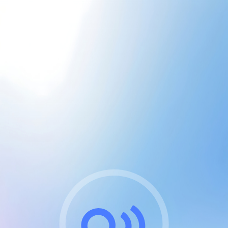
CGU & cookies
J'accepte les CGUs
et les cookies essentiels
Pour naviguer sur notre site, vous devez lire et
respecter nos
Conditions Générales d'Utilisation
.
Nous utilisons des cookies et technologies analogues
requises pour l'affichage et les performances de
certaines publicités. Notez qu'en nous soutenant avec
un compte Premium cela vous évitera toute publicité
sur nos services et activera des fonctionnalités
exclusives !