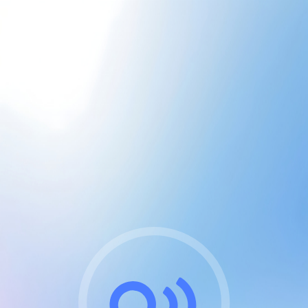
CGU & cookies
J'accepte les CGUs
et les cookies essentiels
Pour naviguer sur notre site, vous devez lire et
respecter nos
Conditions Générales d'Utilisation
.
Nous utilisons des cookies et technologies analogues
requises pour l'affichage et les performances de
certaines publicités. Notez qu'en nous soutenant avec
un compte Premium cela vous évitera toute publicité
sur nos services et activera des fonctionnalités
exclusives !