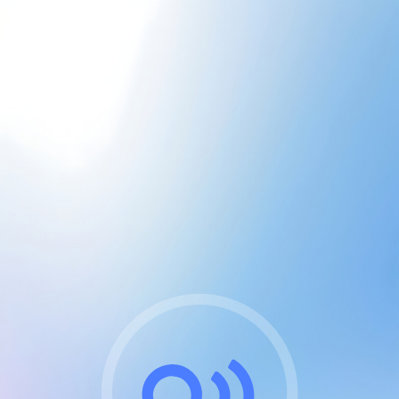
CGU & cookies
J'accepte les CGUs
et les cookies essentiels
Pour naviguer sur notre site, vous devez lire et
respecter nos
Conditions Générales d'Utilisation
.
Nous utilisons des cookies et technologies analogues
requises pour l'affichage et les performances de
certaines publicités. Notez qu'en nous soutenant avec
un compte Premium cela vous évitera toute publicité
sur nos services et activera des fonctionnalités
exclusives !