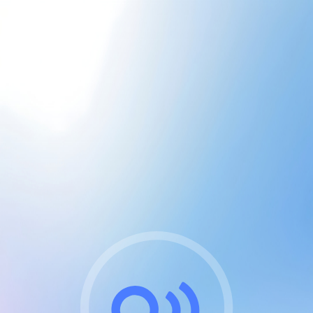
CGU & cookies
J'accepte les CGUs
et les cookies essentiels
Pour naviguer sur notre site, vous devez lire et
respecter nos
Conditions Générales d'Utilisation
.
Nous utilisons des cookies et technologies analogues
requises pour l'affichage et les performances de
certaines publicités. Notez qu'en nous soutenant avec
un compte Premium cela vous évitera toute publicité
sur nos services et activera des fonctionnalités
exclusives !