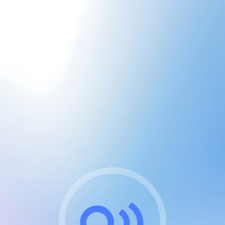
CGU & cookies
J'accepte les CGUs
et les cookies essentiels
Pour naviguer sur notre site, vous devez lire et
respecter nos
Conditions Générales d'Utilisation
.
Nous utilisons des cookies et technologies analogues
requises pour l'affichage et les performances de
certaines publicités. Notez qu'en nous soutenant avec
un compte Premium cela vous évitera toute publicité
sur nos services et activera des fonctionnalités
exclusives !