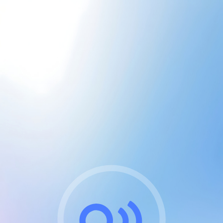
CGU & cookies
J'accepte les CGUs
et les cookies essentiels
Pour naviguer sur notre site, vous devez lire et
respecter nos
Conditions Générales d'Utilisation
.
Nous utilisons des cookies et technologies analogues
requises pour l'affichage et les performances de
certaines publicités. Notez qu'en nous soutenant avec
un compte Premium cela vous évitera toute publicité
sur nos services et activera des fonctionnalités
exclusives !