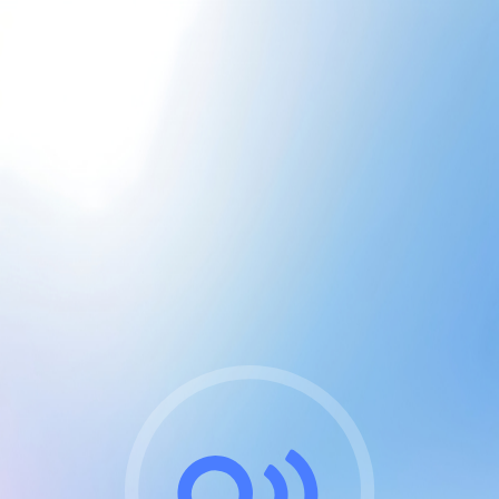
CGU & cookies
J'accepte les CGUs
et les cookies essentiels
Pour naviguer sur notre site, vous devez lire et
respecter nos
Conditions Générales d'Utilisation
.
Nous utilisons des cookies et technologies analogues
requises pour l'affichage et les performances de
certaines publicités. Notez qu'en nous soutenant avec
un compte Premium cela vous évitera toute publicité
sur nos services et activera des fonctionnalités
exclusives !