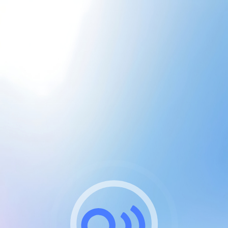
CGU & cookies
J'accepte les CGUs
et les cookies essentiels
Pour naviguer sur notre site, vous devez lire et
respecter nos
Conditions Générales d'Utilisation
.
Nous utilisons des cookies et technologies analogues
requises pour l'affichage et les performances de
certaines publicités. Notez qu'en nous soutenant avec
un compte Premium cela vous évitera toute publicité
sur nos services et activera des fonctionnalités
exclusives !