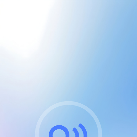
CGU & cookies
J'accepte les CGUs
et les cookies essentiels
Pour naviguer sur notre site, vous devez lire et
respecter nos
Conditions Générales d'Utilisation
.
Nous utilisons des cookies et technologies analogues
requises pour l'affichage et les performances de
certaines publicités. Notez qu'en nous soutenant avec
un compte Premium cela vous évitera toute publicité
sur nos services et activera des fonctionnalités
exclusives !