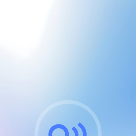
CGU & cookies
J'accepte les CGUs
et les cookies essentiels
Pour naviguer sur notre site, vous devez lire et
respecter nos
Conditions Générales d'Utilisation
.
Nous utilisons des cookies et technologies analogues
requises pour l'affichage et les performances de
certaines publicités. Notez qu'en nous soutenant avec
un compte Premium cela vous évitera toute publicité
sur nos services et activera des fonctionnalités
exclusives !