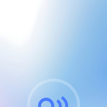
CGU & cookies
J'accepte les CGUs
et les cookies essentiels
Pour naviguer sur notre site, vous devez lire et
respecter nos
Conditions Générales d'Utilisation
.
Nous utilisons des cookies et technologies analogues
requises pour l'affichage et les performances de
certaines publicités. Notez qu'en nous soutenant avec
un compte Premium cela vous évitera toute publicité
sur nos services et activera des fonctionnalités
exclusives !