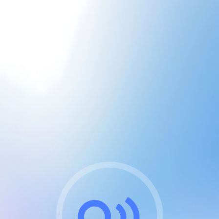
CGU & cookies
J'accepte les CGUs
et les cookies essentiels
Pour naviguer sur notre site, vous devez lire et
respecter nos
Conditions Générales d'Utilisation
.
Nous utilisons des cookies et technologies analogues
requises pour l'affichage et les performances de
certaines publicités. Notez qu'en nous soutenant avec
un compte Premium cela vous évitera toute publicité
sur nos services et activera des fonctionnalités
exclusives !