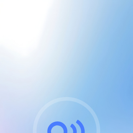
CGU & cookies
J'accepte les CGUs
et les cookies essentiels
Pour naviguer sur notre site, vous devez lire et
respecter nos
Conditions Générales d'Utilisation
.
Nous utilisons des cookies et technologies analogues
requises pour l'affichage et les performances de
certaines publicités. Notez qu'en nous soutenant avec
un compte Premium cela vous évitera toute publicité
sur nos services et activera des fonctionnalités
exclusives !