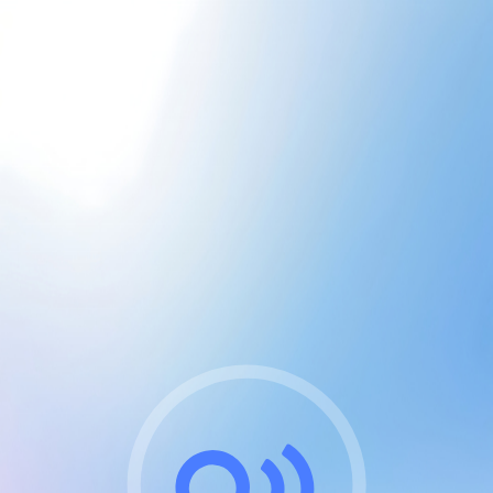
CGU & cookies
J'accepte les CGUs
et les cookies essentiels
Pour naviguer sur notre site, vous devez lire et
respecter nos
Conditions Générales d'Utilisation
.
Nous utilisons des cookies et technologies analogues
requises pour l'affichage et les performances de
certaines publicités. Notez qu'en nous soutenant avec
un compte Premium cela vous évitera toute publicité
sur nos services et activera des fonctionnalités
exclusives !