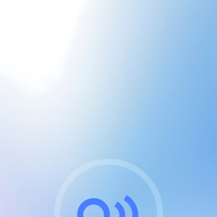
CGU & cookies
J'accepte les CGUs
et les cookies essentiels
Pour naviguer sur notre site, vous devez lire et
respecter nos
Conditions Générales d'Utilisation
.
Nous utilisons des cookies et technologies analogues
requises pour l'affichage et les performances de
certaines publicités. Notez qu'en nous soutenant avec
un compte Premium cela vous évitera toute publicité
sur nos services et activera des fonctionnalités
exclusives !