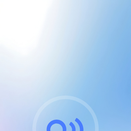
CGU & cookies
J'accepte les CGUs
et les cookies essentiels
Pour naviguer sur notre site, vous devez lire et
respecter nos
Conditions Générales d'Utilisation
.
Nous utilisons des cookies et technologies analogues
requises pour l'affichage et les performances de
certaines publicités. Notez qu'en nous soutenant avec
un compte Premium cela vous évitera toute publicité
sur nos services et activera des fonctionnalités
exclusives !