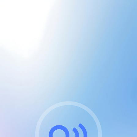
CGU & cookies
J'accepte les CGUs
et les cookies essentiels
Pour naviguer sur notre site, vous devez lire et
respecter nos
Conditions Générales d'Utilisation
.
Nous utilisons des cookies et technologies analogues
requises pour l'affichage et les performances de
certaines publicités. Notez qu'en nous soutenant avec
un compte Premium cela vous évitera toute publicité
sur nos services et activera des fonctionnalités
exclusives !