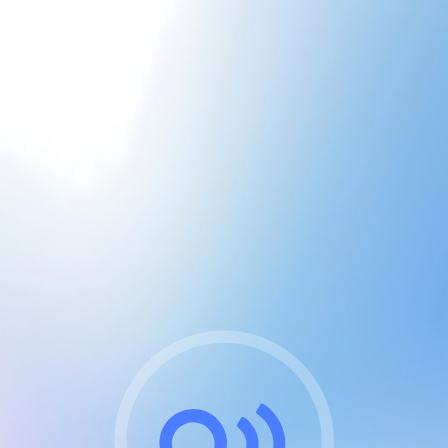
CGU & cookies
J'accepte les CGUs
et les cookies essentiels
Pour naviguer sur notre site, vous devez lire et
respecter nos
Conditions Générales d'Utilisation
.
Nous utilisons des cookies et technologies analogues
requises pour l'affichage et les performances de
certaines publicités. Notez qu'en nous soutenant avec
un compte Premium cela vous évitera toute publicité
sur nos services et activera des fonctionnalités
exclusives !