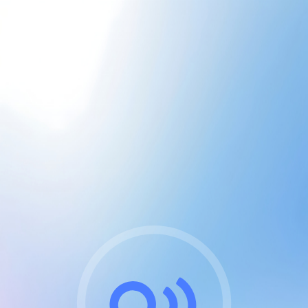
CGU & cookies
J'accepte les CGUs
et les cookies essentiels
Pour naviguer sur notre site, vous devez lire et
respecter nos
Conditions Générales d'Utilisation
.
Nous utilisons des cookies et technologies analogues
requises pour l'affichage et les performances de
certaines publicités. Notez qu'en nous soutenant avec
un compte Premium cela vous évitera toute publicité
sur nos services et activera des fonctionnalités
exclusives !