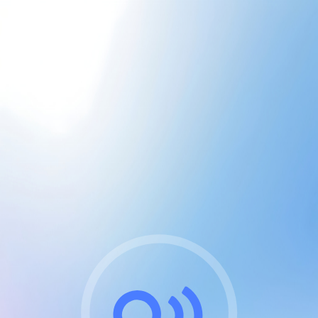
CGU & cookies
J'accepte les CGUs
et les cookies essentiels
Pour naviguer sur notre site, vous devez lire et
respecter nos
Conditions Générales d'Utilisation
.
Nous utilisons des cookies et technologies analogues
requises pour l'affichage et les performances de
certaines publicités. Notez qu'en nous soutenant avec
un compte Premium cela vous évitera toute publicité
sur nos services et activera des fonctionnalités
exclusives !