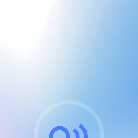
CGU & cookies
J'accepte les CGUs
et les cookies essentiels
Pour naviguer sur notre site, vous devez lire et
respecter nos
Conditions Générales d'Utilisation
.
Nous utilisons des cookies et technologies analogues
requises pour l'affichage et les performances de
certaines publicités. Notez qu'en nous soutenant avec
un compte Premium cela vous évitera toute publicité
sur nos services et activera des fonctionnalités
exclusives !