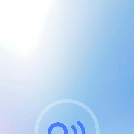
CGU & cookies
J'accepte les CGUs
et les cookies essentiels
Pour naviguer sur notre site, vous devez lire et
respecter nos
Conditions Générales d'Utilisation
.
Nous utilisons des cookies et technologies analogues
requises pour l'affichage et les performances de
certaines publicités. Notez qu'en nous soutenant avec
un compte Premium cela vous évitera toute publicité
sur nos services et activera des fonctionnalités
exclusives !