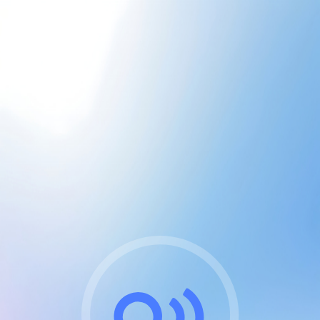
CGU & cookies
J'accepte les CGUs
et les cookies essentiels
Pour naviguer sur notre site, vous devez lire et
respecter nos
Conditions Générales d'Utilisation
.
Nous utilisons des cookies et technologies analogues
requises pour l'affichage et les performances de
certaines publicités. Notez qu'en nous soutenant avec
un compte Premium cela vous évitera toute publicité
sur nos services et activera des fonctionnalités
exclusives !