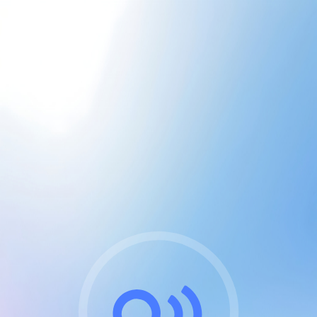
CGU & cookies
J'accepte les CGUs
et les cookies essentiels
Pour naviguer sur notre site, vous devez lire et
respecter nos
Conditions Générales d'Utilisation
.
Nous utilisons des cookies et technologies analogues
requises pour l'affichage et les performances de
certaines publicités. Notez qu'en nous soutenant avec
un compte Premium cela vous évitera toute publicité
sur nos services et activera des fonctionnalités
exclusives !