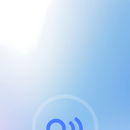
CGU & cookies
J'accepte les CGUs
et les cookies essentiels
Pour naviguer sur notre site, vous devez lire et
respecter nos
Conditions Générales d'Utilisation
.
Nous utilisons des cookies et technologies analogues
requises pour l'affichage et les performances de
certaines publicités. Notez qu'en nous soutenant avec
un compte Premium cela vous évitera toute publicité
sur nos services et activera des fonctionnalités
exclusives !